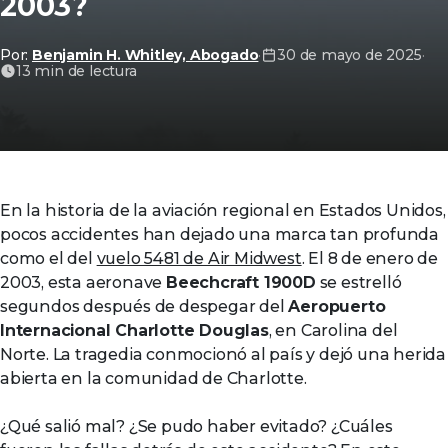
2003?
Por:
Benjamin H. Whitley, Abogado
·
30 de mayo de 2025
·
13 min de lectura
En la historia de la aviación regional en Estados Unidos,
pocos accidentes han dejado una marca tan profunda
como el del
vuelo 5481 de Air Midwest
. El 8 de enero de
2003, esta aeronave
Beechcraft 1900D
se estrelló
segundos después de despegar del
Aeropuerto
Internacional Charlotte Douglas
, en Carolina del
Norte. La tragedia conmocionó al país y dejó una herida
abierta en la comunidad de Charlotte.
¿Qué salió mal? ¿Se pudo haber evitado? ¿Cuáles