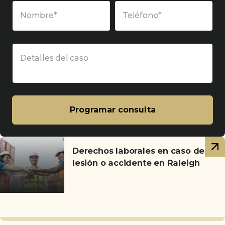
Nombre*
Teléfono*
Detalles del caso
Programar consulta
Artículos
Derechos laborales en caso de
relacionados
lesión o accidente en Raleigh