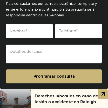
Para contactarnos por correo electrónico, complete y
envíe el formulario a continuación. Su pregunta será
respondida dentro de las 24 horas.
Nombre*
Teléfono*
Detalles del caso
Programar consulta
Artículos
Derechos laborales en caso de
relacionados
lesión o accidente en Raleigh