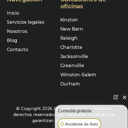
oficinas
Inicio
Kinston
Servicios legales
New Bern
Nosotros
Raleigh
Blog
Charlotte
Contacto
Jacksonville
Greenville
Winston-Salem
Durham
© Copyright 2026 Abogados Whitley. Todos los
Consulta gratuita
derechos reservados. Los resultados obtenidos no
garantizan un resultado similar.
Accidente de Auto