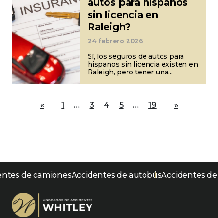
autos para hispanos
sin licencia en
Raleigh?
24 febrero 2026
Sí, los seguros de autos para
hispanos sin licencia existen en
Raleigh, pero tener una...
Paginación
«
1
…
3
4
5
…
19
»
de
entradas
ntes de camiones
Accidentes de autobús
Accidentes de 