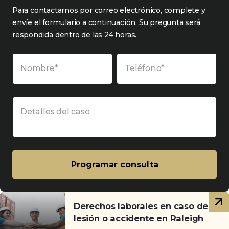
Para contactarnos por correo electrónico, complete y
envíe el formulario a continuación. Su pregunta será
respondida dentro de las 24 horas.
Nombre*
Teléfono*
Detalles del caso
Programar consulta
Artículos
Derechos laborales en caso de
relacionados
lesión o accidente en Raleigh