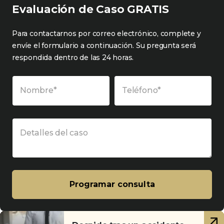
Evaluación de Caso GRATIS
Para contactarnos por correo electrónico, complete y
envíe el formulario a continuación. Su pregunta será
respondida dentro de las 24 horas.
Nombre*
Teléfono*
Detalles del caso
Programar consulta
Artículos