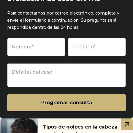
Para contactarnos por correo electrónico, complete y
envíe el formulario a continuación. Su pregunta será
respondida dentro de las 24 horas.
Nombre*
Teléfono*
Detalles del caso
Programar consulta
Artículos
Tipos de golpes en la cabeza
relacionados